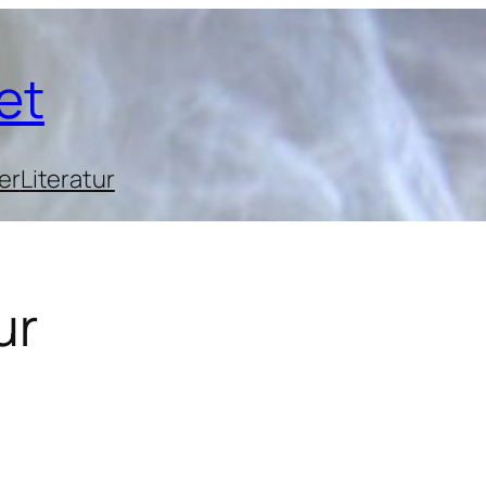
et
er
Literatur
ur