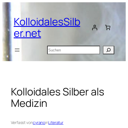
Zum
Inhalt
KolloidalesSilb
springen
er.net
Suchen
Kolloidales Silber als
Medizin
Verfasst von
cyrano
in
Literatur