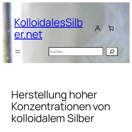
Zum
Inhalt
KolloidalesSilb
springen
er.net
Suchen
Herstellung hoher
Konzentrationen von
kolloidalem Silber