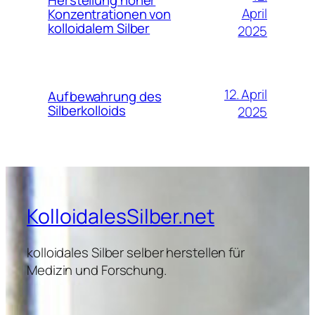
April
Konzentrationen von
kolloidalem Silber
2025
12. April
Aufbewahrung des
Silberkolloids
2025
KolloidalesSilber.net
kolloidales Silber selber herstellen für
Medizin und Forschung.