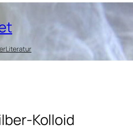
et
er
Literatur
lber-Kolloid