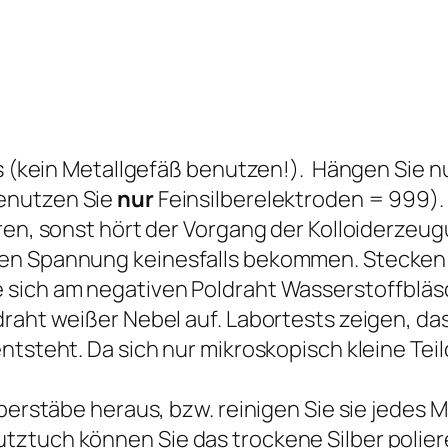
as (kein Metallgefäß benutzen!). Hängen Sie nu
enutzen Sie
nur
Feinsilberelektroden = 999).
ren, sonst hört der Vorgang der Kolloiderzeug
en Spannung keinesfalls bekommen. Stecken Si
 sich am negativen Poldraht Wasserstoffbläs
raht weißer Nebel auf. Labortests zeigen, das
ntsteht. Da sich nur mikroskopisch kleine Tei
lberstäbe heraus, bzw. reinigen Sie sie jedes 
tztuch können Sie das trockene Silber polie