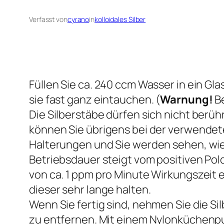
Verfasst von
cyrano
in
kolloidales Silber
Füllen Sie ca. 240 ccm Wasser in ein Gl
sie fast ganz eintauchen. (
Warnung!
B
Die Silberstäbe dürfen sich nicht berüh
können Sie übrigens bei der verwendet
Halterungen und Sie werden sehen, wie
Betriebsdauer steigt vom positiven Pold
von ca. 1 ppm pro Minute Wirkungszeit e
dieser sehr lange halten.
Wenn Sie fertig sind, nehmen Sie die Si
zu entfernen. Mit einem Nylonküchenpu